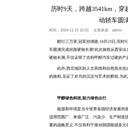
历时9天，跨越3541km
动轿车圆
时间：2024-11-15 10:01 文章来源：adm
醇行三万里,冠军丝绸路,10月23日,历时
车圆满完成丝路硬核长测!此次旅程从西安出
硬核长测,不仅证明了吉利甲醇汽车过硬的产
此外,西北地区的人文风情和自然风光也
的旅程,见证了岁月的沉淀与艺术的辉煌,为
甲醇绿色科技
,
助力绿色出行
能源和环境是当今世界各国经济发展所面
适用范围广、来源广泛、污染少、生产制造技
要的战略意义,不仅有利于推动我国能源多元