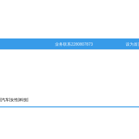
业务联系
2280807873
设为首
|
|
|
|
经
汽车
女性
科技