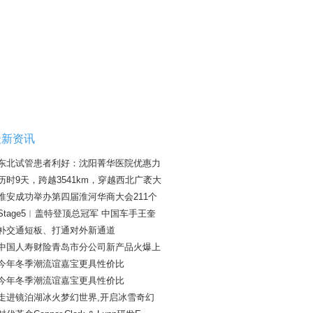
最新资讯
东北试管患者利好：沈阳菁华医院优惠力
历时9天，跨越3541km，穿越西北广袤大
淮安成功举办第四届淮河华商大会211个
Stage5︱盖特登顶总冠军 中国车手王奎
补交通短板、打通对外新通道
中国人寿财险青岛市分公司新产品火爆上
今年冬季潮流谊嘉宝更具性价比
今年冬季潮流谊嘉宝更具性价比
走进镜泊湖冰火梦幻世界,开启冰雪奇幻