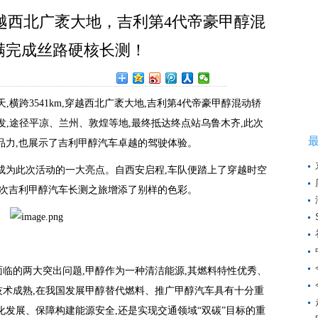
，穿越西北广袤大地，吉利第4代帝豪甲醇混
满完成丝路硬核长测！
in
9天,横跨3541km,穿越西北广袤大地,吉利第4代帝豪甲醇混动轿
发,途径平凉、兰州、敦煌等地,最终抵达终点站乌鲁木齐,此次
品力,也展示了吉利甲醇汽车卓越的驾驶体验。
成为此次活动的一大亮点。自西安启程,车队便踏上了穿越时空
此次吉利甲醇汽车长测之旅增添了别样的色彩。
临的两大突出问题,甲醇作为一种清洁能源,其燃料特性优秀、
术成熟,在我国发展甲醇替代燃料、推广甲醇汽车具有十分重
化发展、保障构建能源安全,还是实现交通领域“双碳”目标的重