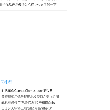
玑兰优品产品做得怎么样？快来了解一下
新闻排行
时代革命Connor,Clark & Lunn研发E
美摄影师用镜头展现北极梦幻之美（组图
战机在叙领空“危险接近”险些相撞&nbs
１１月天宇将上演“超级月亮”和多场“