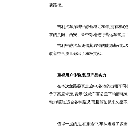
要路径。
吉利汽车深耕甲醇领域近20年,拥有核心
在的贵阳、西安、晋中等地进行营运车试点工作
吉利甲醇汽车凭借其独特的能源基础以及
改善空气质量做出了积极贡献。
重视用户体验,
彰
显产品
实力
在本次丝路鉴真之旅中,各地的出租车司
予了高度肯定,表示“这款车百公里平均醇耗9L
动力强劲,适合各种路况,而且驾驶起来久坐不
值得一提的是,在旅途中,车队遭遇了多重