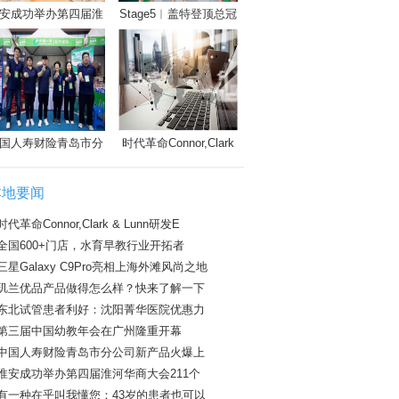
安成功举办第四届淮
Stage5︱盖特登顶总冠
国人寿财险青岛市分
时代革命Connor,Clark
本地要闻
时代革命Connor,Clark & Lunn研发E
全国600+门店，水育早教行业开拓者
三星Galaxy C9Pro亮相上海外滩风尚之地
玑兰优品产品做得怎么样？快来了解一下
东北试管患者利好：沈阳菁华医院优惠力
第三届中国幼教年会在广州隆重开幕
中国人寿财险青岛市分公司新产品火爆上
淮安成功举办第四届淮河华商大会211个
有一种在乎叫我懂您：43岁的患者也可以