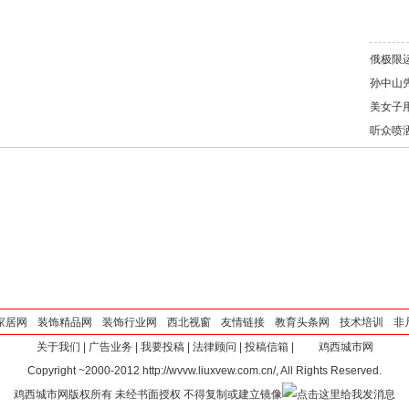
俄极限
孙中山
美女子
听众喷
家居网
装饰精品网
装饰行业网
西北视窗
友情链接
教育头条网
技术培训
非
关于我们
|
广告业务
|
我要投稿
|
法律顾问
|
投稿信箱
|
鸡西城市网
Copyright ~2000-2012 http://wvvw.liuxvew.com.cn/, All Rights Reserved.
鸡西城市网版权所有 未经书面授权 不得复制或建立镜像