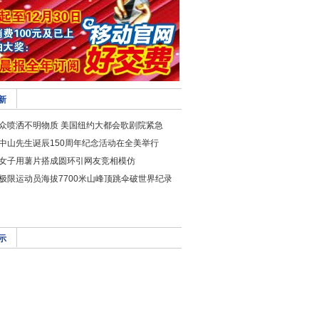
新
众喷洒不明物质 美国纽约大都会歌剧院紧急
中山先生诞辰150周年纪念活动在全美举行
女子用薯片搭成圆环引网友竞相模仿
极限运动员海拔7700米山峰顶跳伞破世界纪录
示