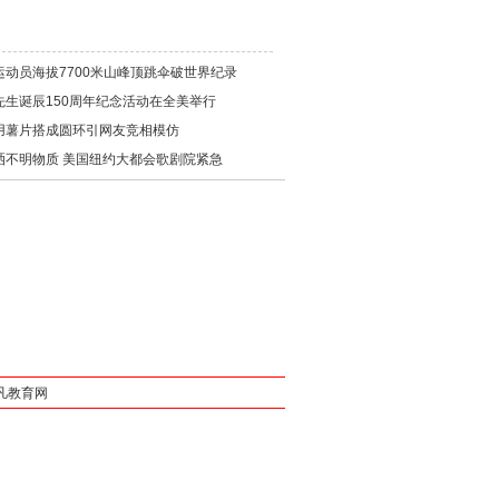
运动员海拔7700米山峰顶跳伞破世界纪录
先生诞辰150周年纪念活动在全美举行
用薯片搭成圆环引网友竞相模仿
洒不明物质 美国纽约大都会歌剧院紧急
凡教育网