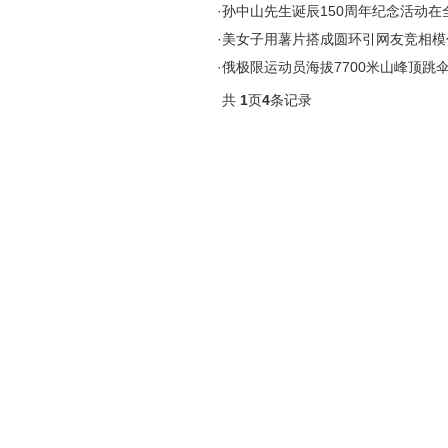
·
孙中山先生诞辰150周年纪念活动在
·
美女子用薯片搭成圆环引网友竞相模
·
俄极限运动员海拔7700米山峰顶跳
共
1
页
4
条记录