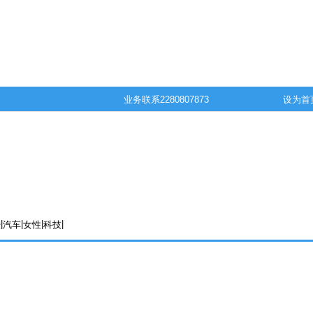
业务联系
2280807873
设为首
|
|
|
|
经
汽车
女性
科技