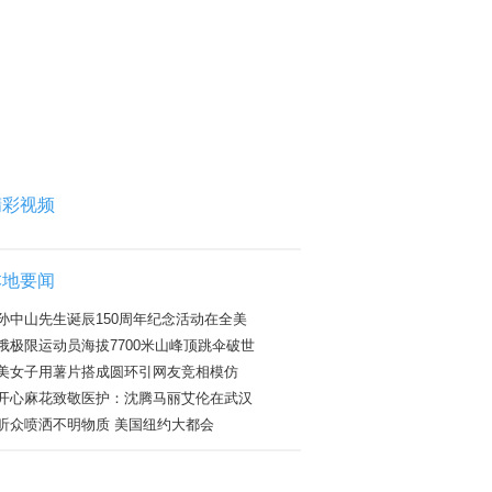
精彩视频
本地要闻
孙中山先生诞辰150周年纪念活动在全美
俄极限运动员海拔7700米山峰顶跳伞破世
美女子用薯片搭成圆环引网友竞相模仿
开心麻花致敬医护：沈腾马丽艾伦在武汉
听众喷洒不明物质 美国纽约大都会