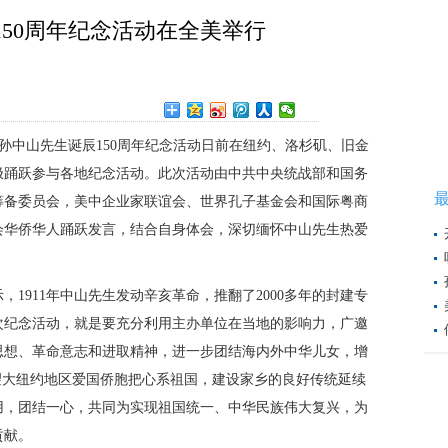
150周年纪念活动在全美举行
新）孙中山先生诞辰150周年纪念活动日前在纽约、洛杉矶、旧金
极踊跃参与各地纪念活动。此次活动由中共中央统战部和国务
筹备委员会，美中企业家联谊会、世界孔子基金会和国际粤商
会华侨华人踊跃发言，结合自身体会，深切缅怀中山先生热爱
1911年中山先生发动辛亥革命，推翻了2000多年的封建专
次纪念活动，就是要充分利用主办单位在当地的影响力，广邀
思想、革命意志和进取精神，进一步团结海内外中华儿女，增
望大纽约地区爱国侨胞把心系祖国，建设家乡的良好传统延续
用，团结一心，共同为实现祖国统一、中华民族伟大复兴，为
贡献。