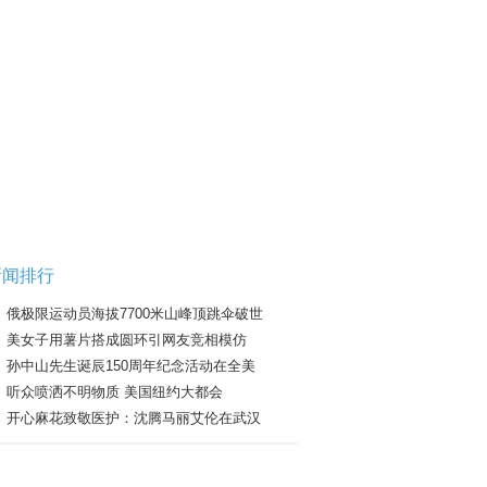
新闻排行
俄极限运动员海拔7700米山峰顶跳伞破世
美女子用薯片搭成圆环引网友竞相模仿
孙中山先生诞辰150周年纪念活动在全美
听众喷洒不明物质 美国纽约大都会
开心麻花致敬医护：沈腾马丽艾伦在武汉